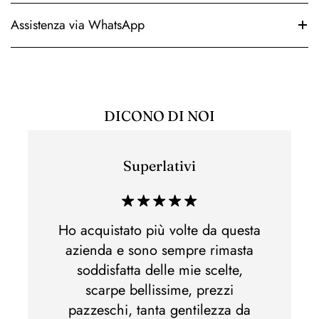
Assistenza via WhatsApp
DICONO DI NOI
Superlativi
Esper
di acq
 e non
Ho acquistato più volte da questa
Ho acq
lla,
azienda e sono sempre rimasta
di m
otti
soddisfatta delle mie scelte,
Spedi
nato.Al
scarpe bellissime, prezzi
perfet
pazzeschi, tanta gentilezza da