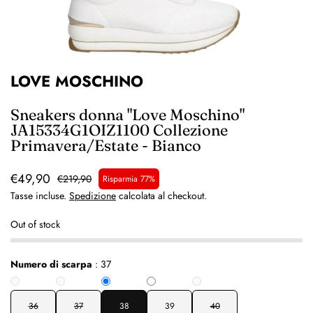
LOVE MOSCHINO
Sneakers donna "Love Moschino"
JA15334G1OIZ1100 Collezione
Primavera/Estate - Bianco
€49,90
€219,90
Risparmia 77%
Tasse incluse.
Spedizione
calcolata al checkout.
Out of stock
Numero di scarpa
:
37
36
37
38
39
40