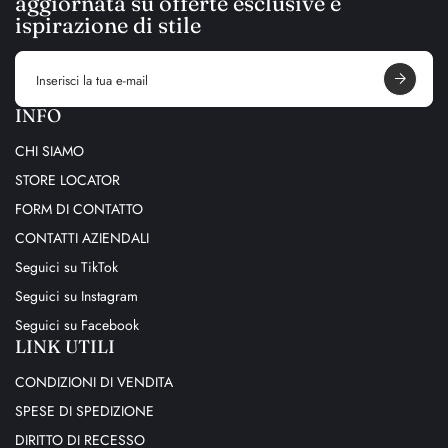
aggiornata su offerte esclusive e
ispirazione di stile
E
m
a
i
INFO
l
a
CHI SIAMO
d
d
STORE LOCATOR
r
e
FORM DI CONTATTO
s
s
CONTATTI AZIENDALI
Seguici su TikTok
Seguici su Instagram
Seguici su Facebook
LINK UTILI
CONDIZIONI DI VENDITA
SPESE DI SPEDIZIONE
DIRITTO DI RECESSO