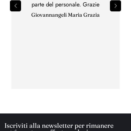
il 
parte del personale. Grazie
sbagli
Giovannangeli Maria Grazia
per il
ottim
con c
ha
Iscriviti alla newsletter per rimanere