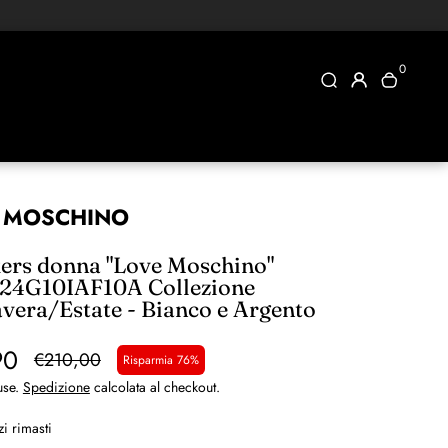
0
 MOSCHINO
ers donna "Love Moschino"
24G10IAF10A Collezione
vera/Estate - Bianco e Argento
90
€210,00
Risparmia 76%
use.
Spedizione
calcolata al checkout.
i rimasti