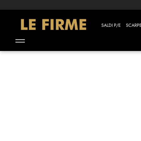
Il tuo shopping in 3 rate con PayPal
SALDI P/E
SCARP