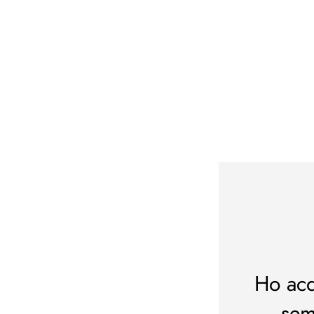
 esperienza
isti e non posso lamentarmi
Ho acq
loci e prodotti rispondente
sem