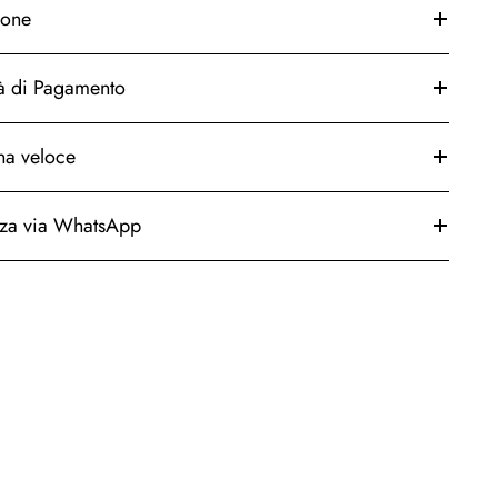
ione
à di Pagamento
a veloce
nza via WhatsApp