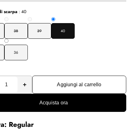
i scarpa
:
40
38
39
40
36
Aggiungi al carrello
Acquista ora
ta: Regular