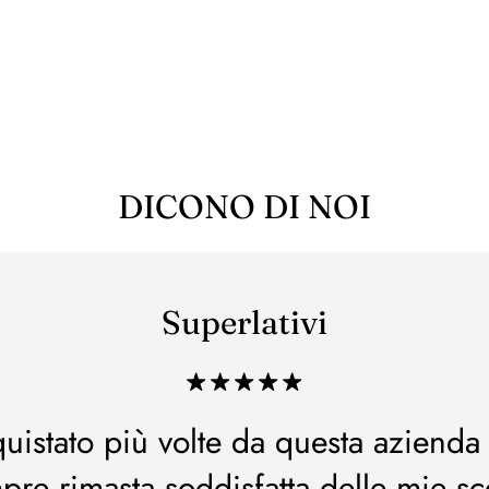
DICONO DI NOI
Superlativi
uistato più volte da questa azienda
pre rimasta soddisfatta delle mie sce