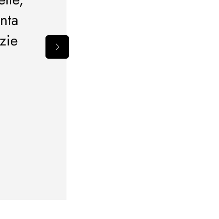
ottimo prezzo. Spedizion
nta
perfetta. Poiché l, per 
zie
consegnatomi era sbag
l’assistenza per il cambio
ottimo: la cortesia e la
avvenuto il cambio mi hann
disgui
Manue