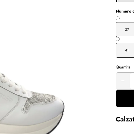
Numero d
37
41
Quantità
Calza