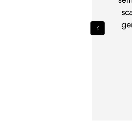
o.Al prossimo acquisto
sc
ge
erita Caputo