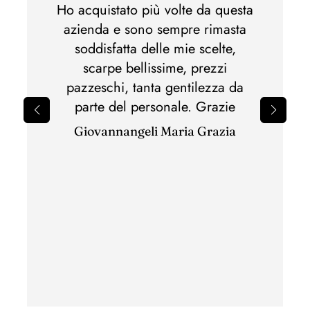
 e non
Ho acquistato più volte da questa
Ho acq
lla,
azienda e sono sempre rimasta
di m
otti
soddisfatta delle mie scelte,
Spedi
nato.Al
scarpe bellissime, prezzi
perfet
pazzeschi, tanta gentilezza da
il 
parte del personale. Grazie
sbagli
Giovannangeli Maria Grazia
per il
ottim
con c
ha