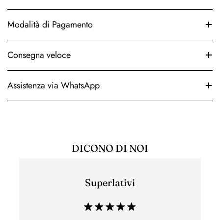
Modalità di Pagamento
Consegna veloce
Assistenza via WhatsApp
DICONO DI NOI
Superlativi
Esper
di acq