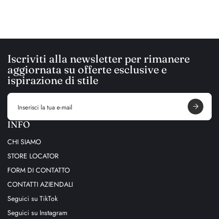
Iscriviti alla newsletter per rimanere
aggiornata su offerte esclusive e
ispirazione di stile
E
m
a
i
INFO
l
a
CHI SIAMO
d
d
STORE LOCATOR
r
e
FORM DI CONTATTO
s
s
CONTATTI AZIENDALI
Seguici su TikTok
Seguici su Instagram