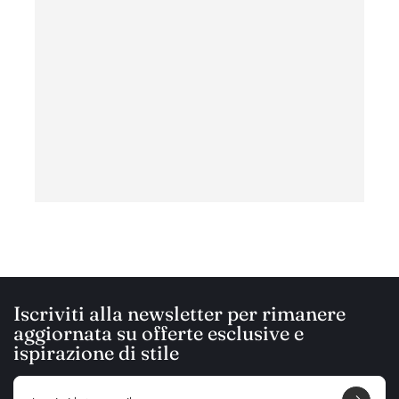
ottim
con c
ha
Iscriviti alla newsletter per rimanere
aggiornata su offerte esclusive e
ispirazione di stile
E
m