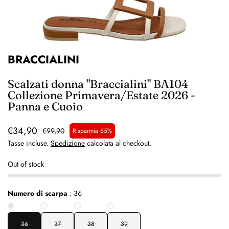
BRACCIALINI
Scalzati donna "Braccialini" BA104
Collezione Primavera/Estate 2026 -
Panna e Cuoio
€34,90
€99,90
Risparmia 65%
Tasse incluse.
Spedizione
calcolata al checkout.
Out of stock
Numero di scarpa
:
36
36
37
38
39