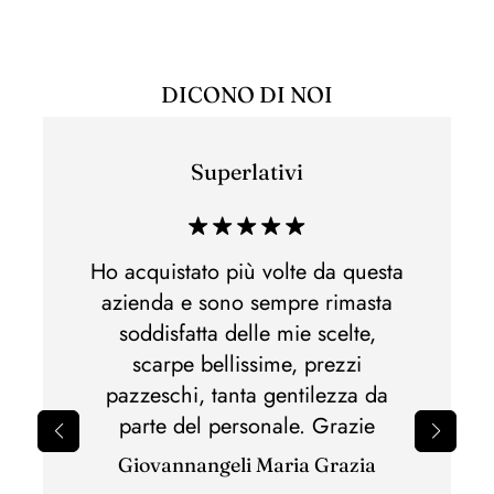
DICONO DI NOI
Superlativi
Esper
di acq
 e non
Ho acquistato più volte da questa
Ho acq
lla,
azienda e sono sempre rimasta
di m
otti
soddisfatta delle mie scelte,
Spedi
nato.Al
scarpe bellissime, prezzi
perfet
pazzeschi, tanta gentilezza da
il 
parte del personale. Grazie
sbagli
Giovannangeli Maria Grazia
per il