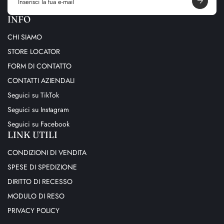
a
i
INFO
l
a
CHI SIAMO
d
d
STORE LOCATOR
r
e
FORM DI CONTATTO
s
s
CONTATTI AZIENDALI
Seguici su TikTok
Seguici su Instagram
Seguici su Facebook
LINK UTILI
CONDIZIONI DI VENDITA
SPESE DI SPEDIZIONE
DIRITTO DI RECESSO
MODULO DI RESO
PRIVACY POLICY