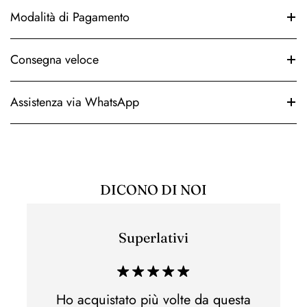
Modalità di Pagamento
Consegna veloce
Assistenza via WhatsApp
DICONO DI NOI
Superlativi
Esper
di acq
 e non
Ho acquistato più volte da questa