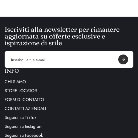
Iscriviti alla newsletter per rimanere
aggiornata su offerte esclusive e
ispirazione di stile
E
m
a
i
INFO
l
a
CHI SIAMO
d
d
STORE LOCATOR
r
e
FORM DI CONTATTO
s
s
CONTATTI AZIENDALI
Seguici su TikTok
Seguici su Instagram
Seguici su Facebook