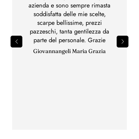
Ho acq
lla,
azienda e sono sempre rimasta
di m
otti
soddisfatta delle mie scelte,
Spedi
nato.Al
scarpe bellissime, prezzi
perfet
pazzeschi, tanta gentilezza da
il 
parte del personale. Grazie
sbagli
Giovannangeli Maria Grazia
per il
ottim
con c
ha