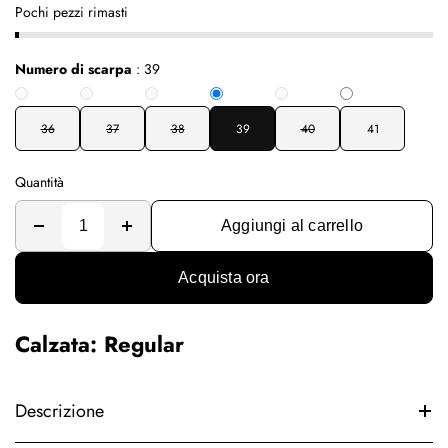
Pochi pezzi rimasti
Numero di scarpa
:
39
36
37
38
39
40
41
Quantità
Aggiungi al carrello
Acquista ora
Calzata: Regular
Descrizione