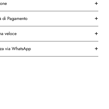
ione
à di Pagamento
a veloce
nza via WhatsApp