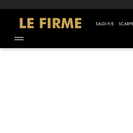
Il tuo shopping in 3 rate con PayPal
SALDI P/E
SCARP