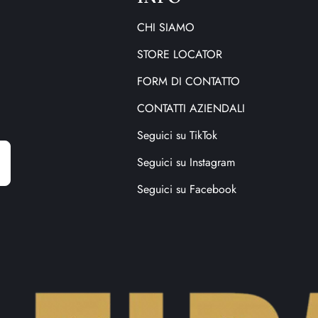
CHI SIAMO
STORE LOCATOR
FORM DI CONTATTO
CONTATTI AZIENDALI
Seguici su TikTok
E
m
Seguici su Instagram
a
i
Seguici su Facebook
l
a
d
d
r
e
s
s