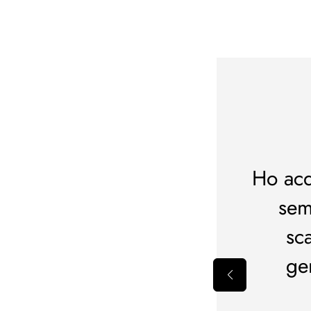
 esperienza
isti e non posso lamentarmi
Ho acq
loci e prodotti rispondente
sem
o.Al prossimo acquisto
sc
ge
erita Caputo