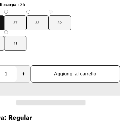
i scarpa
:
36
37
38
39
41
Aggiungi al carrello
ta: Regular