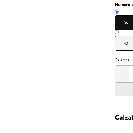
Numero d
36
40
Quantità
Calza