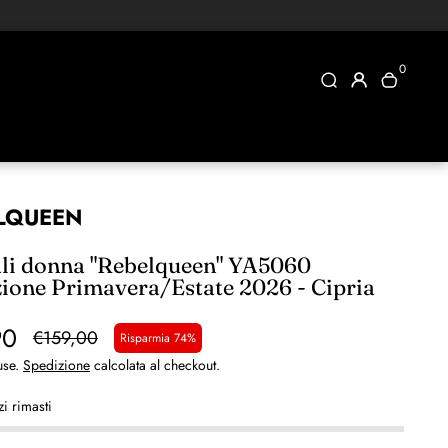
0
LQUEEN
li donna "Rebelqueen" YA5060
zione Primavera/Estate 2026 - Cipria
90
€159,00
Risparmia 74%
use.
Spedizione
calcolata al checkout.
i rimasti