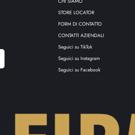
CHI SIAMO
STORE LOCATOR
FORM DI CONTATTO
CONTATTI AZIENDALI
Seguici su TikTok
E
m
Seguici su Instagram
a
i
Seguici su Facebook
l
a
d
d
r
e
s
s