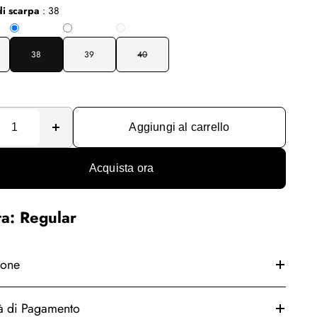
i scarpa
:
38
38
39
40
Aggiungi al carrello
Acquista ora
ta: Regular
ione
à di Pagamento