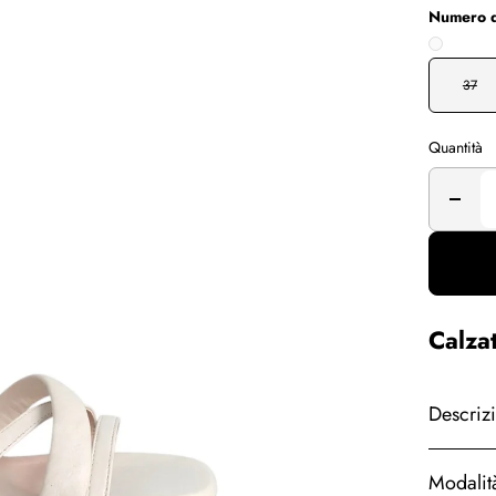
Numero d
37
Quantità
Calza
Descriz
Modalit