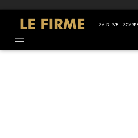
Il tuo shopping in 3 rate con PayPal
SALDI P/E
SCARP