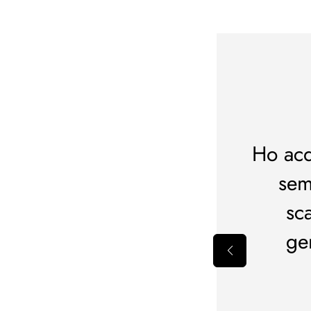
 esperienza
isti e non posso lamentarmi
Ho acq
loci e prodotti rispondente
sem
o.Al prossimo acquisto
sc
ge
erita Caputo