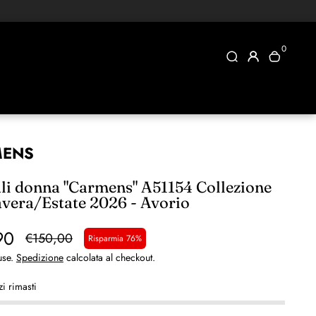
0
MENS
li donna "Carmens" A51154 Collezione
vera/Estate 2026 - Avorio
90
€150,00
Risparmia 76%
use.
Spedizione
calcolata al checkout.
i rimasti