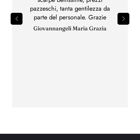
perfet
pazzeschi, tanta gentilezza da
il 
parte del personale. Grazie
sbagli
Giovannangeli Maria Grazia
per il
ottim
con c
ha