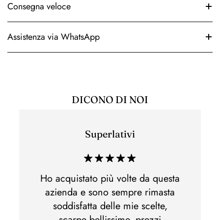
Consegna veloce
Assistenza via WhatsApp
DICONO DI NOI
Superlativi
Esper
di acq
 e non
Ho acquistato più volte da questa
Ho acq
lla,
azienda e sono sempre rimasta
di m
otti
soddisfatta delle mie scelte,
Spedi
nato.Al
scarpe bellissime, prezzi