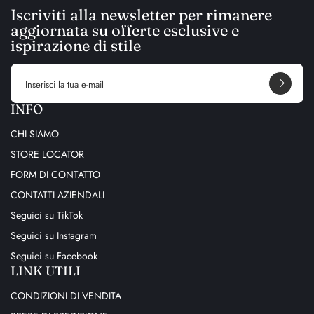
Iscriviti alla newsletter per rimanere
aggiornata su offerte esclusive e
ispirazione di stile
E
m
a
i
INFO
l
a
CHI SIAMO
d
d
STORE LOCATOR
r
e
FORM DI CONTATTO
s
s
CONTATTI AZIENDALI
Seguici su TikTok
Seguici su Instagram
Seguici su Facebook
LINK UTILI
CONDIZIONI DI VENDITA