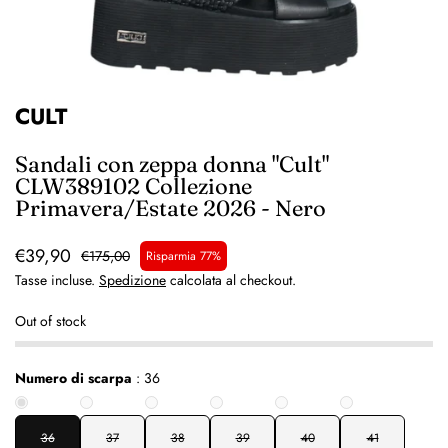
CULT
Sandali con zeppa donna "Cult"
CLW389102 Collezione
Primavera/Estate 2026 - Nero
€39,90
€175,00
Risparmia 77%
Tasse incluse.
Spedizione
calcolata al checkout.
Out of stock
Numero di scarpa
:
36
36
37
38
39
40
41