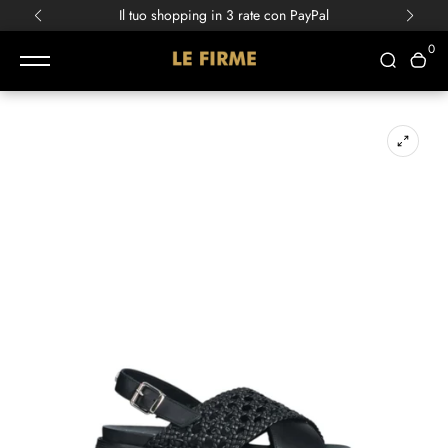
Scopri le nuove collezioni
Primavera/Estate!
0