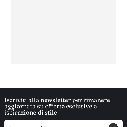
ottim
con c
ha
Iscriviti alla newsletter per rimanere
aggiornata su offerte esclusive e
ispirazione di stile
E
m