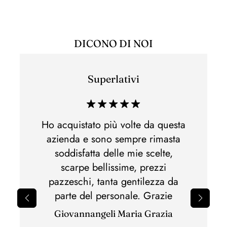
DICONO DI NOI
Superlativi
Esper
di acq
 e non
Ho acquistato più volte da questa
Ho acq
lla,
azienda e sono sempre rimasta
di m
otti
soddisfatta delle mie scelte,
Spedi
nato.Al
scarpe bellissime, prezzi
perfet
pazzeschi, tanta gentilezza da
il 
parte del personale. Grazie
sbagli
Giovannangeli Maria Grazia
per il