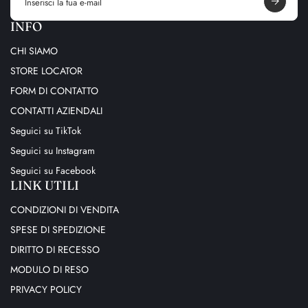
a
i
INFO
l
a
CHI SIAMO
d
d
STORE LOCATOR
r
e
FORM DI CONTATTO
s
s
CONTATTI AZIENDALI
Seguici su TikTok
Seguici su Instagram
Seguici su Facebook
LINK UTILI
CONDIZIONI DI VENDITA
SPESE DI SPEDIZIONE
DIRITTO DI RECESSO
MODULO DI RESO
PRIVACY POLICY