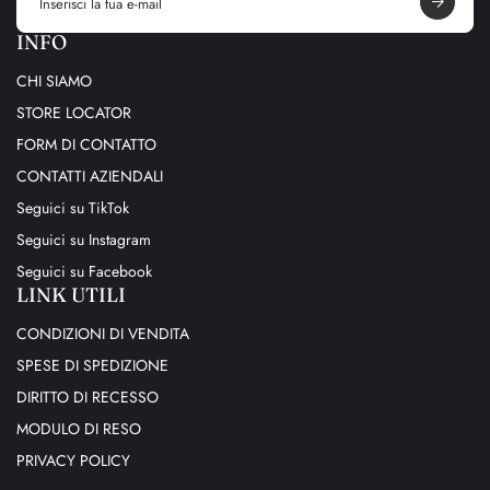
a
i
INFO
l
a
CHI SIAMO
d
d
STORE LOCATOR
r
e
FORM DI CONTATTO
s
s
CONTATTI AZIENDALI
Seguici su TikTok
Seguici su Instagram
Seguici su Facebook
LINK UTILI
CONDIZIONI DI VENDITA
SPESE DI SPEDIZIONE
DIRITTO DI RECESSO
MODULO DI RESO
PRIVACY POLICY