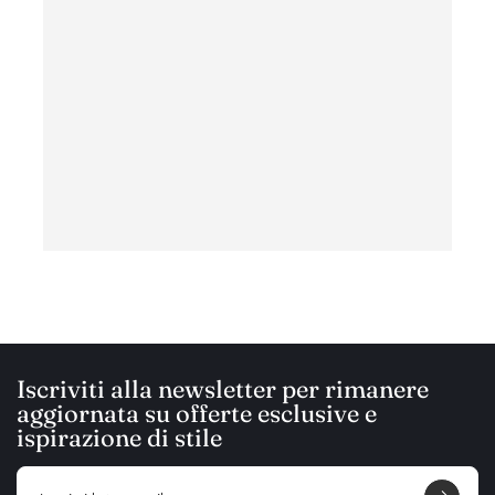
ottim
con c
ha
Iscriviti alla newsletter per rimanere
aggiornata su offerte esclusive e
ispirazione di stile
E
m