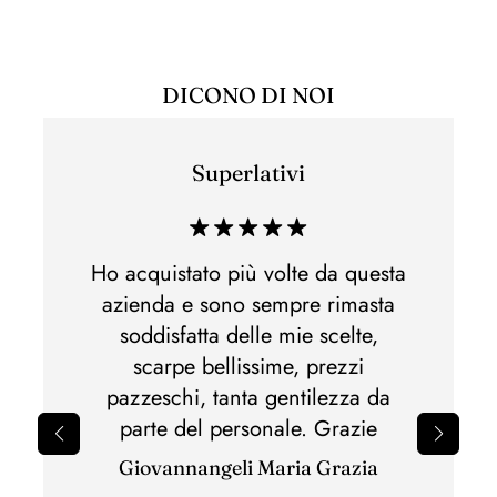
DICONO DI NOI
Superlativi
Esper
di acq
 e non
Ho acquistato più volte da questa
Ho acq
lla,
azienda e sono sempre rimasta
di m
otti
soddisfatta delle mie scelte,
Spedi
nato.Al
scarpe bellissime, prezzi
perfet
pazzeschi, tanta gentilezza da
il 
parte del personale. Grazie
sbagli
Giovannangeli Maria Grazia
per il