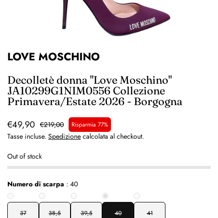
LOVE MOSCHINO
Decolletè donna "Love Moschino"
JA10299G1NIM0556 Collezione
Primavera/Estate 2026 - Borgogna
€49,90
€219,00
Risparmia 77%
Tasse incluse.
Spedizione
calcolata al checkout.
Out of stock
Numero di scarpa
:
40
37
38,5
39,5
40
41