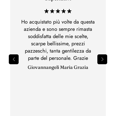
di acq
 e non
Ho acquistato più volte da questa
Ho acq
lla,
azienda e sono sempre rimasta
di m
otti
soddisfatta delle mie scelte,
Spedi
nato.Al
scarpe bellissime, prezzi
perfet
pazzeschi, tanta gentilezza da
il 
parte del personale. Grazie
sbagli
Giovannangeli Maria Grazia
per il
ottim
con c
ha