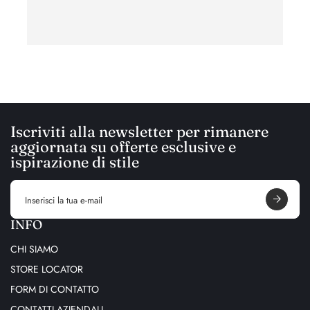
Iscriviti alla newsletter per rimanere
aggiornata su offerte esclusive e
ispirazione di stile
E
m
a
i
INFO
l
a
CHI SIAMO
d
d
STORE LOCATOR
r
e
FORM DI CONTATTO
s
s
CONTATTI AZIENDALI