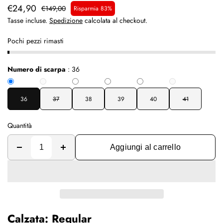
€24,90
€149,00
Risparmia 83%
Tasse incluse.
Spedizione
calcolata al checkout.
Pochi pezzi rimasti
Numero di scarpa
:
36
36
37
38
39
40
41
Quantità
Aggiungi al carrello
Calzata: Regular