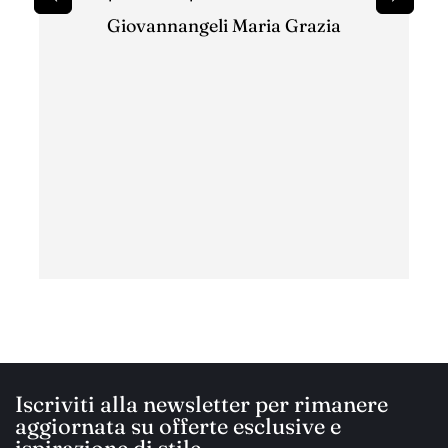
sbagli
Giovannangeli Maria Grazia
per il
ottim
con c
ha
Iscriviti alla newsletter per rimanere
aggiornata su offerte esclusive e