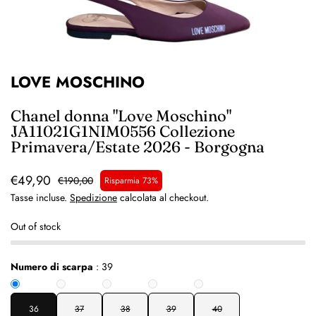
LOVE MOSCHINO
Chanel donna "Love Moschino"
JA11021G1NIM0556 Collezione
Primavera/Estate 2026 - Borgogna
€49,90
€190,00
Risparmia 73%
Tasse incluse.
Spedizione
calcolata al checkout.
Out of stock
Numero di scarpa
:
39
36
37
38
39
40