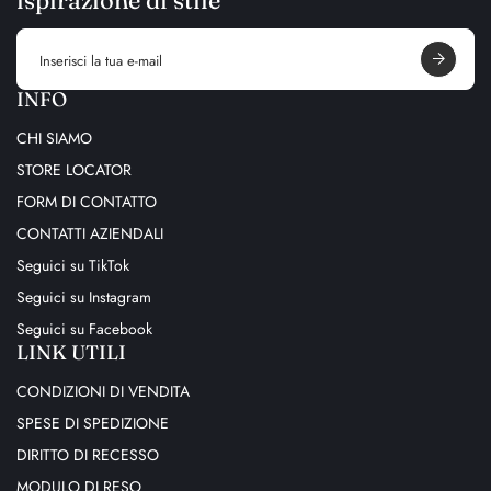
ispirazione di stile
E
m
a
i
INFO
l
a
CHI SIAMO
d
d
STORE LOCATOR
r
e
FORM DI CONTATTO
s
s
CONTATTI AZIENDALI
Seguici su TikTok
Seguici su Instagram
Seguici su Facebook
LINK UTILI
CONDIZIONI DI VENDITA
SPESE DI SPEDIZIONE
DIRITTO DI RECESSO
MODULO DI RESO