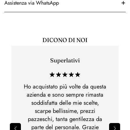
Assistenza via WhatsApp
DICONO DI NOI
Superlativi
Esper
di acq
 e non
Ho acquistato più volte da questa
Ho acq
lla,
azienda e sono sempre rimasta
di m
otti
soddisfatta delle mie scelte,
Spedi
nato.Al
scarpe bellissime, prezzi
perfet
pazzeschi, tanta gentilezza da
il 
parte del personale. Grazie