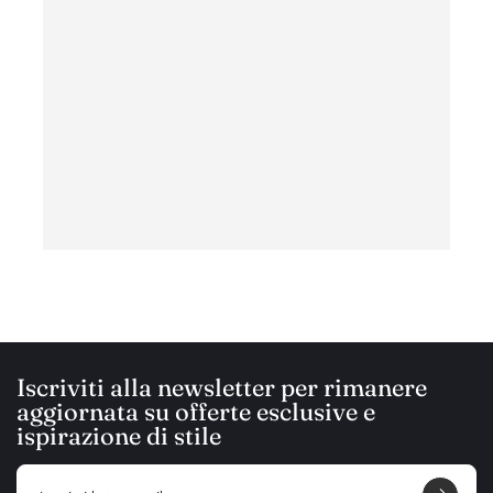
ottim
con c
ha
Iscriviti alla newsletter per rimanere
aggiornata su offerte esclusive e
ispirazione di stile
E
m