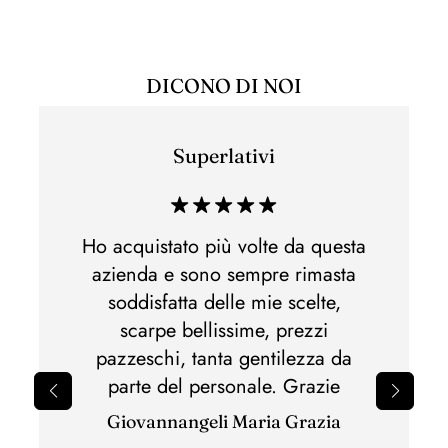
DICONO DI NOI
Superlativi
Esper
di acq
 e non
Ho acquistato più volte da questa
Ho acq
lla,
azienda e sono sempre rimasta
di m
otti
soddisfatta delle mie scelte,
Spedi
nato.Al
scarpe bellissime, prezzi
perfet
pazzeschi, tanta gentilezza da
il 
parte del personale. Grazie
sbagli
Giovannangeli Maria Grazia
per il