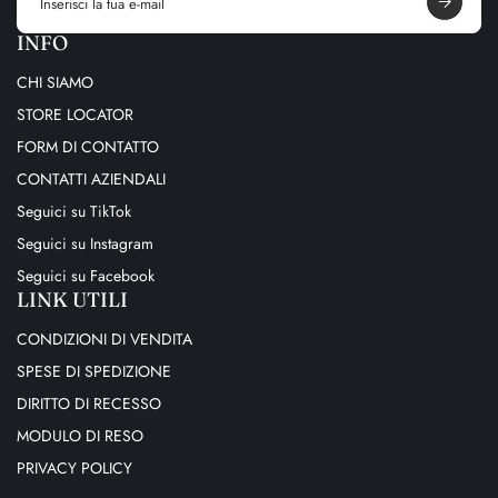
a
i
INFO
l
a
CHI SIAMO
d
d
STORE LOCATOR
r
e
FORM DI CONTATTO
s
s
CONTATTI AZIENDALI
Seguici su TikTok
Seguici su Instagram
Seguici su Facebook
LINK UTILI
CONDIZIONI DI VENDITA
SPESE DI SPEDIZIONE
DIRITTO DI RECESSO
MODULO DI RESO
PRIVACY POLICY