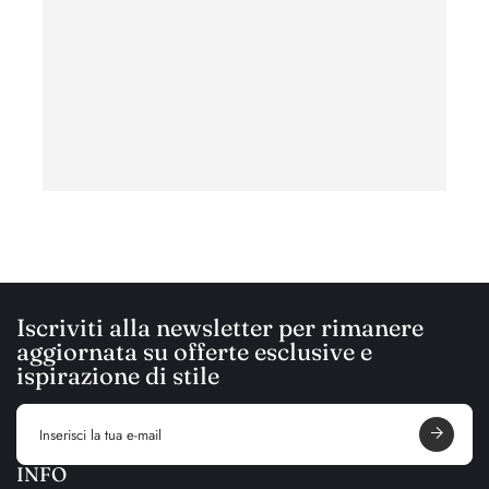
ha
Iscriviti alla newsletter per rimanere
aggiornata su offerte esclusive e
ispirazione di stile
E
m
a
i
INFO
l