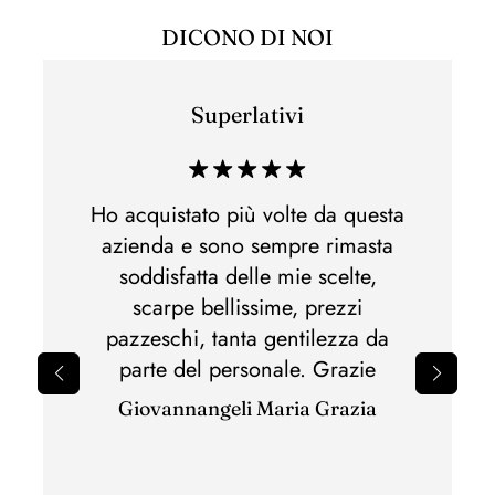
DICONO DI NOI
Superlativi
Esper
di acq
 e non
Ho acquistato più volte da questa
Ho acq
lla,
azienda e sono sempre rimasta
di m
otti
soddisfatta delle mie scelte,
Spedi
nato.Al
scarpe bellissime, prezzi
perfet
pazzeschi, tanta gentilezza da
il 
parte del personale. Grazie
sbagli
Giovannangeli Maria Grazia
per il
ottim
con c