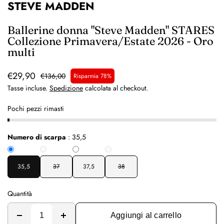
STEVE MADDEN
Ballerine donna "Steve Madden" STARES
Collezione Primavera/Estate 2026 - Oro
multi
€29,90
€136,00
Risparmia 78%
Tasse incluse.
Spedizione
calcolata al checkout.
Pochi pezzi rimasti
Numero di scarpa
:
35,5
35,5
37
37,5
38
Quantità
Aggiungi al carrello