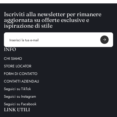
Iscriviti alla newsletter per rimanere
aggiornata su offerte esclusive e
ispirazione di stile
E
m
a
i
INFO
l
a
CHI SIAMO
d
d
STORE LOCATOR
r
e
FORM DI CONTATTO
s
s
CONTATTI AZIENDALI
Seguici su TikTok
Seguici su Instagram
Seguici su Facebook
LINK UTILI